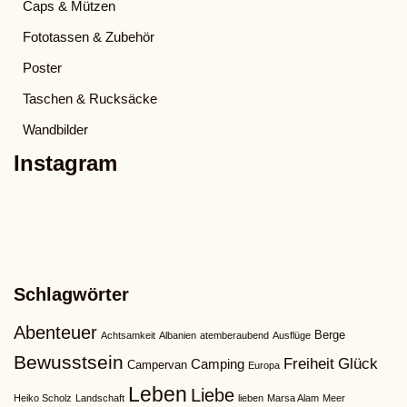
Caps & Mützen
Fototassen & Zubehör
Poster
Taschen & Rucksäcke
Wandbilder
Instagram
Schlagwörter
Abenteuer
Berge
Achtsamkeit
Albanien
atemberaubend
Ausflüge
Bewusstsein
Freiheit
Glück
Camping
Campervan
Europa
Leben
Liebe
Heiko Scholz
Landschaft
lieben
Marsa Alam
Meer