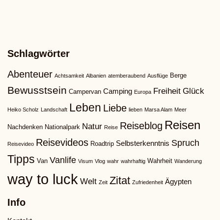
Schlagwörter
Abenteuer
Berge
Achtsamkeit
Albanien
atemberaubend
Ausflüge
Bewusstsein
Freiheit
Glück
Camping
Campervan
Europa
Leben
Liebe
Heiko Scholz
Landschaft
lieben
Marsa Alam
Meer
Reisen
Reiseblog
Natur
Nachdenken
Nationalpark
Reise
Reisevideos
Spruch
Selbsterkenntnis
Roadtrip
Reisevideo
Tipps
Vanlife
Van
Wahrheit
Visum
Vlog
wahr
wahrhaftig
Wanderung
way to luck
Zitat
Welt
Ägypten
Zeit
Zufriedenheit
Info