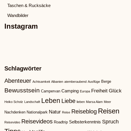
Taschen & Rucksäcke
Wandbilder
Instagram
Schlagwörter
Abenteuer
Berge
Achtsamkeit
Albanien
atemberaubend
Ausflüge
Bewusstsein
Freiheit
Glück
Camping
Campervan
Europa
Leben
Liebe
Heiko Scholz
Landschaft
lieben
Marsa Alam
Meer
Reisen
Reiseblog
Natur
Nachdenken
Nationalpark
Reise
Reisevideos
Spruch
Selbsterkenntnis
Roadtrip
Reisevideo