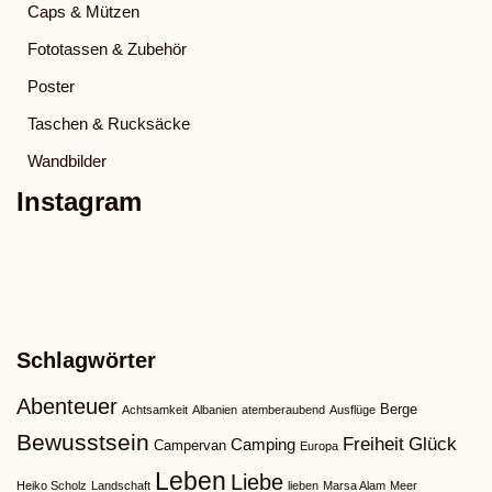
Caps & Mützen
Fototassen & Zubehör
Poster
Taschen & Rucksäcke
Wandbilder
Instagram
Schlagwörter
Abenteuer
Berge
Achtsamkeit
Albanien
atemberaubend
Ausflüge
Bewusstsein
Freiheit
Glück
Camping
Campervan
Europa
Leben
Liebe
Heiko Scholz
Landschaft
lieben
Marsa Alam
Meer