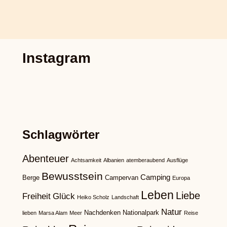
Instagram
Schlagwörter
Abenteuer
Achtsamkeit
Albanien
atemberaubend
Ausflüge
Bewusstsein
Camping
Berge
Campervan
Europa
Leben
Liebe
Freiheit
Glück
Heiko Scholz
Landschaft
Natur
Nachdenken
Nationalpark
lieben
Marsa Alam
Meer
Reise