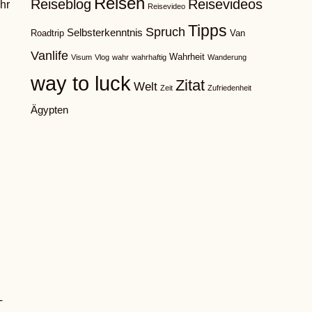
Reisen
Reiseblog
Reisevideos
hr
Reisevideo
Tipps
Spruch
Selbsterkenntnis
Roadtrip
Van
Vanlife
Wahrheit
Visum
Vlog
wahr
wahrhaftig
Wanderung
way to luck
Zitat
Welt
Zeit
Zufriedenheit
Ägypten
T