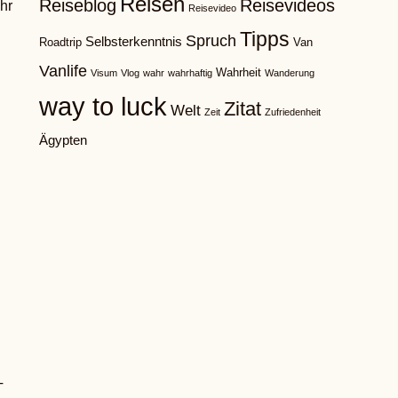
Reisen
Reiseblog
Reisevideos
hr
Reisevideo
Tipps
Spruch
Selbsterkenntnis
Roadtrip
Van
Vanlife
Wahrheit
Visum
Vlog
wahr
wahrhaftig
Wanderung
way to luck
Zitat
Welt
Zeit
Zufriedenheit
Ägypten
T