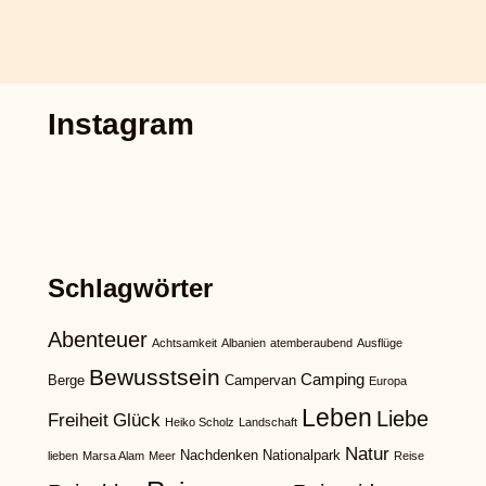
Instagram
Schlagwörter
Abenteuer
Achtsamkeit
Albanien
atemberaubend
Ausflüge
Bewusstsein
Camping
Berge
Campervan
Europa
Leben
Liebe
Freiheit
Glück
Heiko Scholz
Landschaft
Natur
Nachdenken
Nationalpark
lieben
Marsa Alam
Meer
Reise