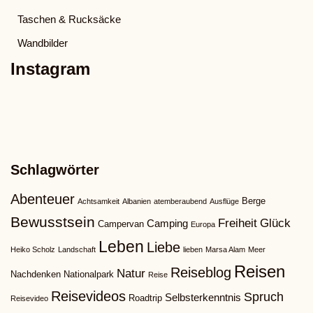
Taschen & Rucksäcke
Wandbilder
Instagram
Schlagwörter
Abenteuer
Berge
Achtsamkeit
Albanien
atemberaubend
Ausflüge
Bewusstsein
Freiheit
Glück
Camping
Campervan
Europa
Leben
Liebe
Heiko Scholz
Landschaft
lieben
Marsa Alam
Meer
Reisen
Reiseblog
Natur
Nachdenken
Nationalpark
Reise
Reisevideos
Spruch
Selbsterkenntnis
Roadtrip
Reisevideo