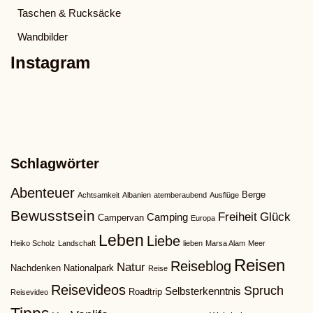
Taschen & Rucksäcke
Wandbilder
Instagram
Schlagwörter
Abenteuer
Berge
Achtsamkeit
Albanien
atemberaubend
Ausflüge
Bewusstsein
Freiheit
Glück
Camping
Campervan
Europa
Leben
Liebe
Heiko Scholz
Landschaft
lieben
Marsa Alam
Meer
Reisen
Reiseblog
Natur
Nachdenken
Nationalpark
Reise
Reisevideos
Spruch
Selbsterkenntnis
Roadtrip
Reisevideo