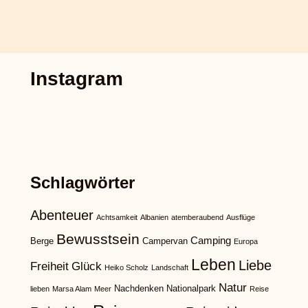
Instagram
Schlagwörter
Abenteuer
Achtsamkeit
Albanien
atemberaubend
Ausflüge
Bewusstsein
Camping
Berge
Campervan
Europa
Leben
Liebe
Freiheit
Glück
Heiko Scholz
Landschaft
Natur
Nachdenken
Nationalpark
lieben
Marsa Alam
Meer
Reise