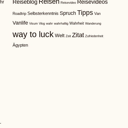
Reisen
Reiseblog
Reisevideos
hr
Reisevideo
Tipps
Spruch
Selbsterkenntnis
Roadtrip
Van
Vanlife
Wahrheit
Visum
Vlog
wahr
wahrhaftig
Wanderung
way to luck
Zitat
Welt
Zeit
Zufriedenheit
Ägypten
T