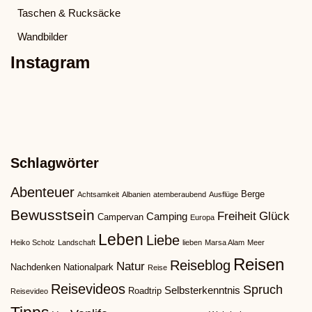
Taschen & Rucksäcke
Wandbilder
Instagram
Schlagwörter
Abenteuer
Berge
Achtsamkeit
Albanien
atemberaubend
Ausflüge
Bewusstsein
Freiheit
Glück
Camping
Campervan
Europa
Leben
Liebe
Heiko Scholz
Landschaft
lieben
Marsa Alam
Meer
Reisen
Reiseblog
Natur
Nachdenken
Nationalpark
Reise
Reisevideos
Spruch
Selbsterkenntnis
Roadtrip
Reisevideo