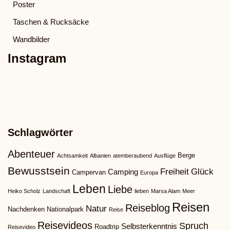
Poster
Taschen & Rucksäcke
Wandbilder
Instagram
Schlagwörter
Abenteuer
Berge
Achtsamkeit
Albanien
atemberaubend
Ausflüge
Bewusstsein
Freiheit
Glück
Camping
Campervan
Europa
Leben
Liebe
Heiko Scholz
Landschaft
lieben
Marsa Alam
Meer
Reisen
Reiseblog
Natur
Nachdenken
Nationalpark
Reise
Reisevideos
Spruch
Selbsterkenntnis
Roadtrip
Reisevideo