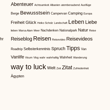
Abenteuer
Achtsamkeit
Albanien
atemberaubend
Ausflüge
Bewusstsein
Camping
Berge
Campervan
Europa
Leben
Liebe
Freiheit
Glück
Heiko Scholz
Landschaft
Natur
Nachdenken
Nationalpark
lieben
Marsa Alam
Meer
Reise
Reisen
Reiseblog
Reisevideos
hr
Reisevideo
Tipps
Spruch
Selbsterkenntnis
Roadtrip
Van
Vanlife
Wahrheit
Visum
Vlog
wahr
wahrhaftig
Wanderung
way to luck
Zitat
Welt
Zeit
Zufriedenheit
Ägypten