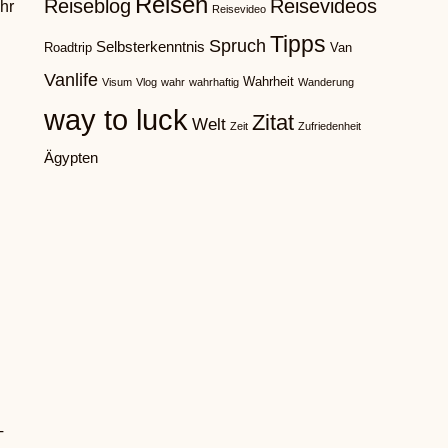
Reisen
Reiseblog
Reisevideos
hr
Reisevideo
Tipps
Spruch
Selbsterkenntnis
Roadtrip
Van
Vanlife
Wahrheit
Visum
Vlog
wahr
wahrhaftig
Wanderung
way to luck
Zitat
Welt
Zeit
Zufriedenheit
Ägypten
T