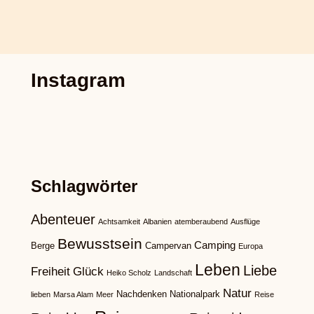
Instagram
Schlagwörter
Abenteuer
Achtsamkeit
Albanien
atemberaubend
Ausflüge
Bewusstsein
Camping
Berge
Campervan
Europa
Leben
Liebe
Freiheit
Glück
Heiko Scholz
Landschaft
Natur
Nachdenken
Nationalpark
lieben
Marsa Alam
Meer
Reise