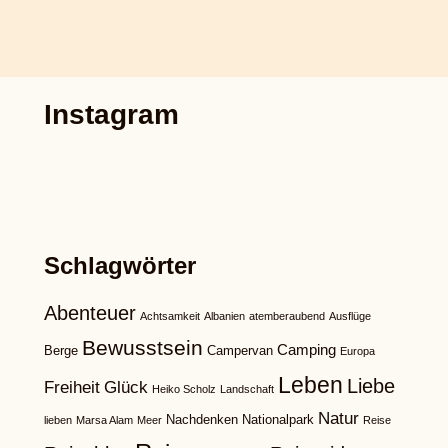
Instagram
Schlagwörter
Abenteuer
Achtsamkeit
Albanien
atemberaubend
Ausflüge
Bewusstsein
Camping
Berge
Campervan
Europa
Leben
Liebe
Freiheit
Glück
Heiko Scholz
Landschaft
Natur
Nachdenken
Nationalpark
lieben
Marsa Alam
Meer
Reise