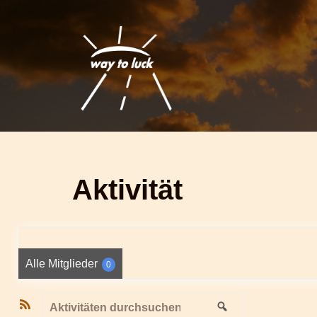
Zum
Inhalt
springen
Aktivität
Alle Mitglieder
0
RSS-
Aktivitäten
Suchen