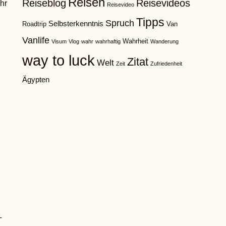
Reisen
Reiseblog
Reisevideos
hr
Reisevideo
Tipps
Spruch
Selbsterkenntnis
Roadtrip
Van
Vanlife
Wahrheit
Visum
Vlog
wahr
wahrhaftig
Wanderung
way to luck
Zitat
Welt
Zeit
Zufriedenheit
Ägypten
T